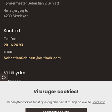
Tømrermester Sebastian V. Schiøtt
Ærtebjergvej 6,
4230 Skælskør
Kontakt
Telefon:
20 16 24 93
Email:
SebastianSchioett@outlook.com
Vi tilbyder
Nybyggeri
Vinduer og døre
Vi bruger cookies!
Træterrasse
Nyt tag
Vi benytter cookies for at give dig den bedst mulige oplevelse.
More info
Totalentreprise