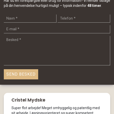
Har du en forespørgsel eller brug for information? Vi vender tilbage
på din henvendelse hurtigst muligt – typisk indenfor
48 timer
.
Cristel Mydske
Super flot arbejde! Meget omhyggelig og patentlig med
sit arbejde. Løsningsorienteret og super kompetent.