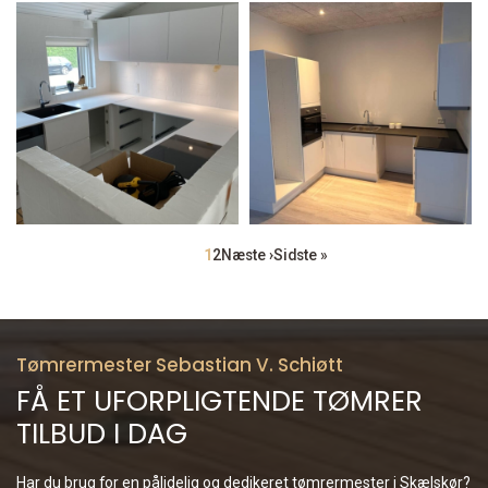
Sideinddeling
Side
1
Side
2
Næste
Næste ›
Sidste
Sidste »
side
side
Tømrermester Sebastian V. Schiøtt
FÅ ET UFORPLIGTENDE TØMRER
TILBUD I DAG
Har du brug for en pålidelig og dedikeret tømrermester i Skælskør?