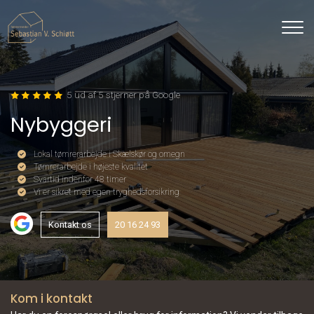
Gå
til
hovedindhold
5 ud af 5 stjerner på Google
Nybyggeri
Lokal tømrerarbejde i Skælskør og omegn
Tømrerarbejde i højeste kvalitet
Svartid indenfor 48 timer
Vi er sikret med egen tryghedsforsikring
Kontakt os
20 16 24 93
Kom i kontakt