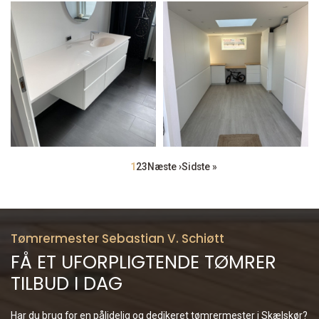
Sideinddeling
Side
1
Side
2
Side
3
Næste
Næste ›
Sidste
Sidste »
side
side
Tømrermester Sebastian V. Schiøtt
FÅ ET UFORPLIGTENDE TØMRER
TILBUD I DAG
Har du brug for en pålidelig og dedikeret tømrermester i Skælskør?