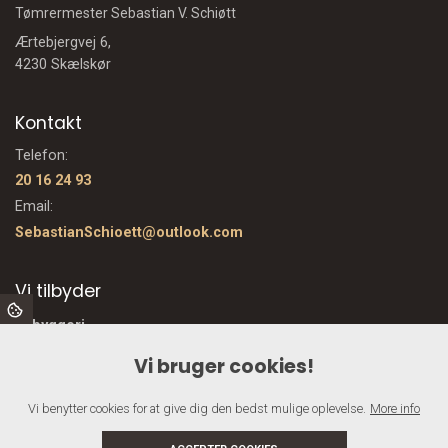
Tømrermester Sebastian V. Schiøtt
Ærtebjergvej 6,
4230 Skælskør
Kontakt
Telefon:
20 16 24 93
Email:
SebastianSchioett@outlook.com
Vi tilbyder
Nybyggeri
Vinduer og døre
Vi bruger cookies!
Træterrasse
Nyt tag
Vi benytter cookies for at give dig den bedst mulige oplevelse.
More info
Totalentreprise