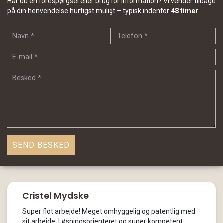
Har du en forespørgsel eller brug for information? Vi vender tilbage
på din henvendelse hurtigst muligt – typisk indenfor
48 timer
.
Cristel Mydske
Super flot arbejde! Meget omhyggelig og patentlig med
sit arbejde. Løsningsorienteret og super kompetent.