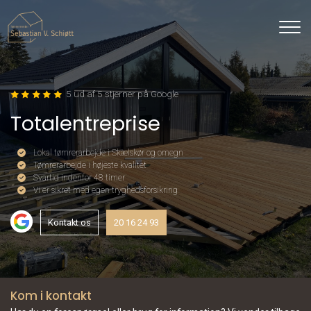
Gå
til
hovedindhold
5 ud af 5 stjerner på Google
Totalentreprise
Lokal tømrerarbejde i Skælskør og omegn
Tømrerarbejde i højeste kvalitet
Svartid indenfor 48 timer
Vi er sikret med egen tryghedsforsikring
Kontakt os
20 16 24 93
Kom i kontakt