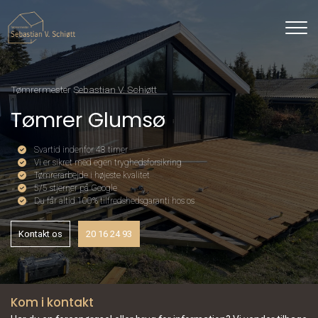
Gå
til
hovedindhold
Tømrermester Sebastian V. Schiøtt
Tømrer Glumsø
Svartid indenfor 48 timer
Vi er sikret med egen tryghedsforsikring
Tømrerarbejde i højeste kvalitet
5/5 stjerner på Google
Du får altid 100% tilfredshedsgaranti hos os
Kontakt os
20 16 24 93
Kom i kontakt