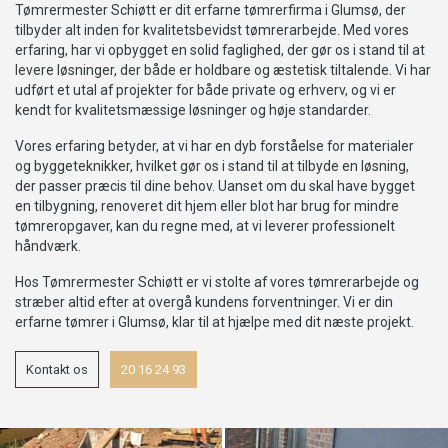
Tømrermester Schiøtt er dit erfarne tømrerfirma i Glumsø, der
tilbyder alt inden for kvalitetsbevidst tømrerarbejde. Med vores
erfaring, har vi opbygget en solid faglighed, der gør os i stand til at
levere løsninger, der både er holdbare og æstetisk tiltalende. Vi har
udført et utal af projekter for både private og erhverv, og vi er
kendt for kvalitetsmæssige løsninger og høje standarder.
Vores erfaring betyder, at vi har en dyb forståelse for materialer
og byggeteknikker, hvilket gør os i stand til at tilbyde en løsning,
der passer præcis til dine behov. Uanset om du skal have bygget
en tilbygning, renoveret dit hjem eller blot har brug for mindre
tømreropgaver, kan du regne med, at vi leverer professionelt
håndværk.
Hos Tømrermester Schiøtt er vi stolte af vores tømrerarbejde og
stræber altid efter at overgå kundens forventninger. Vi er din
erfarne tømrer i Glumsø, klar til at hjælpe med dit næste projekt.
Kontakt os
20 16 24 93