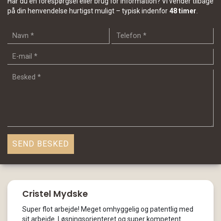
Har du en forespørgsel eller brug for information? Vi vender tilbage
på din henvendelse hurtigst muligt – typisk indenfor
48 timer
.
Cristel Mydske
Super flot arbejde! Meget omhyggelig og patentlig med
sit arbejde. Løsningsorienteret og super kompetent.