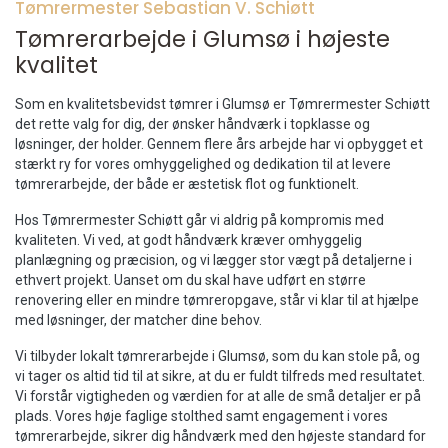
Tømrermester Sebastian V. Schiøtt
Tømrerarbejde i Glumsø i højeste
kvalitet
Som en kvalitetsbevidst tømrer i Glumsø er Tømrermester Schiøtt
det rette valg for dig, der ønsker håndværk i topklasse og
løsninger, der holder. Gennem flere års arbejde har vi opbygget et
stærkt ry for vores omhyggelighed og dedikation til at levere
tømrerarbejde, der både er æstetisk flot og funktionelt.
Hos Tømrermester Schiøtt går vi aldrig på kompromis med
kvaliteten. Vi ved, at godt håndværk kræver omhyggelig
planlægning og præcision, og vi lægger stor vægt på detaljerne i
ethvert projekt. Uanset om du skal have udført en større
renovering eller en mindre tømreropgave, står vi klar til at hjælpe
med løsninger, der matcher dine behov.
Vi tilbyder lokalt tømrerarbejde i Glumsø, som du kan stole på, og
vi tager os altid tid til at sikre, at du er fuldt tilfreds med resultatet.
Vi forstår vigtigheden og værdien for at alle de små detaljer er på
plads. Vores høje faglige stolthed samt engagement i vores
tømrerarbejde, sikrer dig håndværk med den højeste standard for