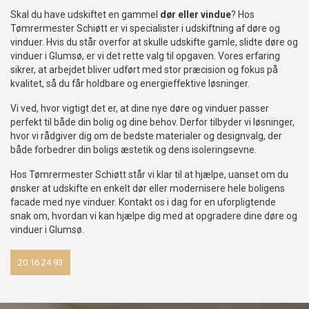
Skal du have udskiftet en gammel
dør eller vindue
? Hos
Tømrermester Schiøtt er vi specialister i udskiftning af døre og
vinduer. Hvis du står overfor at skulle udskifte gamle, slidte døre og
vinduer i Glumsø, er vi det rette valg til opgaven. Vores erfaring
sikrer, at arbejdet bliver udført med stor præcision og fokus på
kvalitet, så du får holdbare og energieffektive løsninger.
Vi ved, hvor vigtigt det er, at dine nye døre og vinduer passer
perfekt til både din bolig og dine behov. Derfor tilbyder vi løsninger,
hvor vi rådgiver dig om de bedste materialer og designvalg, der
både forbedrer din boligs æstetik og dens isoleringsevne.
Hos Tømrermester Schiøtt står vi klar til at hjælpe, uanset om du
ønsker at udskifte en enkelt dør eller modernisere hele boligens
facade med nye vinduer. Kontakt os i dag for en uforpligtende
snak om, hvordan vi kan hjælpe dig med at opgradere dine døre og
vinduer i Glumsø.
20 16 24 93