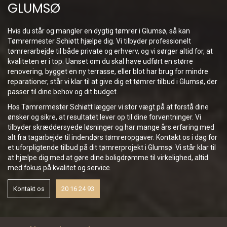
GLUMSØ
Hvis du står og mangler en dygtig tømrer i Glumsø, så kan
Tømrermester Schiøtt hjælpe dig. Vi tilbyder professionelt
tømrerarbejde til både private og erhverv, og vi sørger altid for, at
kvaliteten er i top. Uanset om du skal have udført en større
renovering, bygget en ny terrasse, eller blot har brug for mindre
reparationer, står vi klar til at give dig et tømrer tilbud i Glumsø, der
passer til dine behov og dit budget.
Hos Tømrermester Schiøtt lægger vi stor vægt på at forstå dine
ønsker og sikre, at resultatet lever op til dine forventninger. Vi
tilbyder skræddersyede løsninger og har mange års erfaring med
alt fra tagarbejde til indendørs tømreropgaver. Kontakt os i dag for
et uforpligtende tilbud på dit tømrerprojekt i Glumsø. Vi står klar til
at hjælpe dig med at gøre dine boligdrømme til virkelighed, altid
med fokus på kvalitet og service.
Kontakt os
20 16 24 93