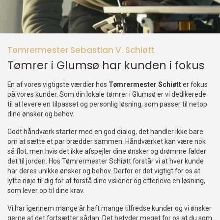
Tømrermester Sebastian V. Schiøtt
Tømrer i Glumsø har kunden i fokus
En af vores vigtigste værdier hos
Tømrermester Schiøtt
er fokus
på vores kunder. Som din lokale tømrer i Glumsø er vi dedikerede
til at levere en tilpasset og personlig løsning, som passer til netop
dine ønsker og behov.
Godt håndværk starter med en god dialog, det handler ikke bare
om at sætte et par brædder sammen. Håndværket kan være nok
så flot, men hvis det ikke afspejler dine ønsker og drømme falder
det til jorden. Hos Tømrermester Schiøtt forstår vi at hver kunde
har deres unikke ønsker og behov. Derfor er det vigtigt for os at
lytte nøje til dig for at forstå dine visioner og efterleve en løsning,
som lever op til dine krav.
Vi har igennem mange år haft mange tilfredse kunder og vi ønsker
gerne at det fortsætter sådan. Det betyder meget for os at du som